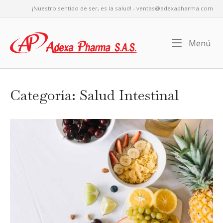
Saltar
¡Nuestro sentido de ser, es la salud! - ventas@adexapharma.com
al
contenido
Inicio
Me
Menú
Categoría:
Salud Intestinal