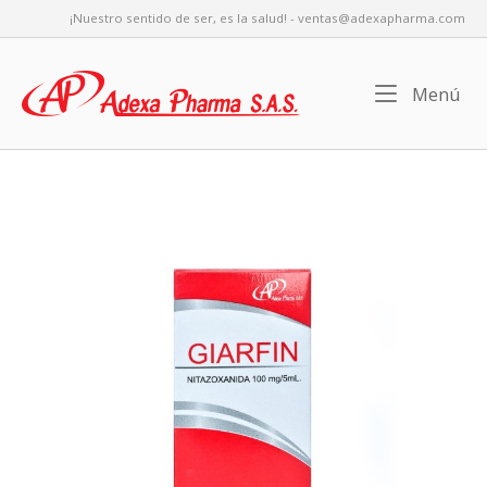
Saltar
¡Nuestro sentido de ser, es la salud! - ventas@adexapharma.com
al
contenido
Inicio
Me
Menú